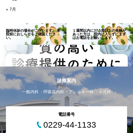
« 7月
臨時休診の場合がございます。 来
１週間以内に37.5度以上の発熱が
院前におしらせをご確認くださ
あった方は、院内に入らずにまず
い。
はお電話をお願いします。
診療案内
一般内科
呼吸器内科
アレルギー科
小児科
電話番号
0229-44-1133