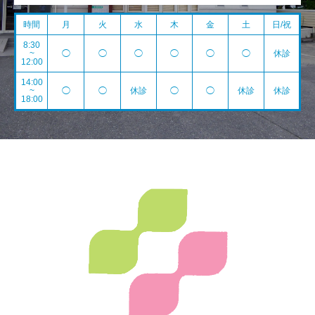
時間
月
火
水
木
金
土
日/祝
8:30
~
◯
◯
◯
◯
◯
◯
休診
12:00
14:00
~
◯
◯
休診
◯
◯
休診
休診
18:00