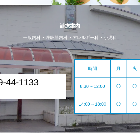
診療案内
一般内科
呼吸器内科
アレルギー科
小児科
時間
月
火
9-44-1133
8:30 ~ 12:00
◯
◯
14:00 ~ 18:00
◯
◯