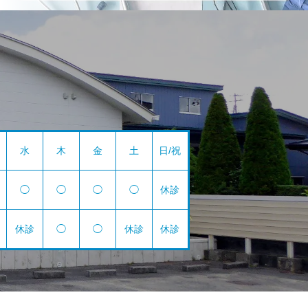
水
木
金
土
日/祝
◯
◯
◯
◯
休診
休診
◯
◯
休診
休診